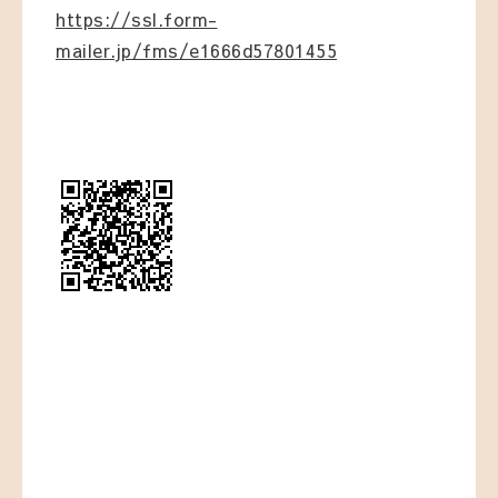
https://ssl.form-
mailer.jp/fms/e1666d57801455