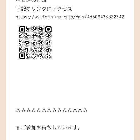
下記のリンクにアクセス
https://ssl.form-mailer.jp/fms/4d509433822342
⁂⁂⁂⁂⁂⁂⁂⁂⁂⁂⁂⁂⁂⁂
⇧ご参加お待ちしています。