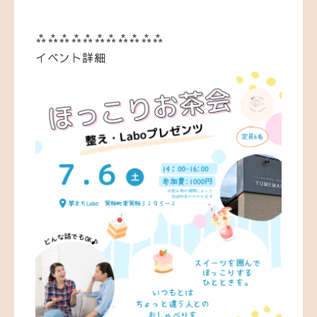
⁂⁂⁂⁂⁂⁂⁂⁂⁂⁂⁂
イベント詳細