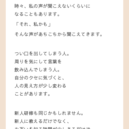
時々、
私
の
声
が
聞
こ
え
ない
くらい
に
なる
こと
も
あり
ます。
「
それ、
私
かも」
そんな
声
が
あちこち
から
聞
こ
えて
き
ます。
つい
口
を
出し
て
しまう
人。
周り
を
気
にし
て
言葉
を
飲
み
込
んで
しまう
人。
自分
の
クセ
に
気づく
と、
人
の
見え
方
が
少し
変わる
こと
が
あり
ます。
新人
研修
も
同じ
かも
し
れ
ま
せん。
新人
に
教える
だけ
で
なく、