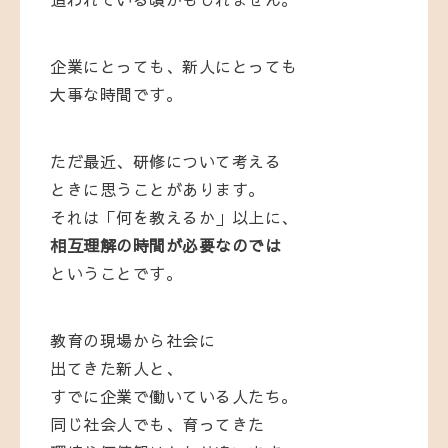
企業
に
とっても、
新人
に
とっても
大事
な
時間
です。
ただ
最近、
研修
について
考える
とき
に
思う
こと
が
あり
ます。
それ
は「
何
を
教える
か」
以上
に、
相互
理解
の
時間
が
必要
なので
は
という
こと
です。
教育
の
現場
から
社会
に
出
て
きた
新人
と、
すでに
企業
で
働
い
て
いる
人
たち。
同じ
社会
人
でも、
育
って
きた