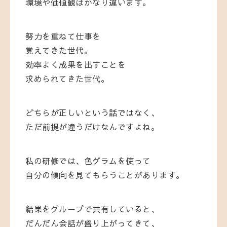
環境
や
価値
観
は
かなり
違い
ます。
努力
を
重ねて
仕事
を
覚え
て
きた
世代。
効率
よく
成果
を
出す
こと
を
求め
ら
れ
て
きた
世代。
どちら
が
正しい
という
話
では
なく、
ただ
前提
が
違う
だけ
なん
です
よね。
私
の
研修
では、
色
グラム
を
使
って
自分
の
傾向
を
見
て
もらう
こと
が
あり
ます。
結果
を
グループ
で
共有
し
て
いる
と、
だんだん
会話
が
盛り
上
が
って
き
て、