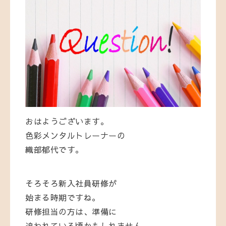
おはようございます。
色彩メンタルトレーナーの
織部郁代です。
そろそろ
新入
社員
研修
が
始まる
時期
です
ね。
研修
担当
の
方
は、
準備
に
追
われ
て
いる
頃
かも
し
れ
ま
せん。