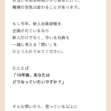
お互い
を
知る
時間
が
少し
ある
だけ
で、
職場
の
空気
は
変わる
こと
が
あり
ます。
もし
今年、
新入
社員
研修
を
企画
さ
れ
て
いる
なら
新人
だけ
で
なく、
今
いる
社員
も
一緒
に
考える
「
問い」
を
ひとつ
入れ
て
み
て
くだ
さい。
たとえば
「
10
年後、
あなた
は
どう
な
って
いたい
です
か？」
そんな
問い
から、
思
って
いる
以上
に